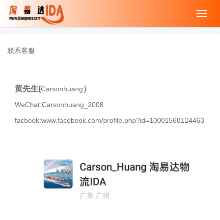
Toggl
navig
联系客服
黄先生(
）
Carsonhuang
WeChat:Carsonhuang_2008
facbook:www.facebook.com/profile.php?id=10001568124463