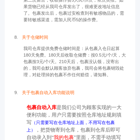
果货物已经从我司仓库发出了，很难更改地址信息
了。包裹发出后，包裹过安检查到有敏感物品的，需
要转敏感渠道，需加人民币5的操作费。
8.
关于仓储时间
我司仓库提供免费仓储时间是：从包裹入仓日起算
180天免费。180天后收取仓储费：按0.5元/个/天，大
包裹按3元/个/天。210天后，包裹没认领，没寄出
的，我司会默认顾客放弃包裹，我司会将包裹销毁处
理，对处理掉的包裹不作任何赔偿，请知释。
9.
关于包裹自动入库功能说明
包裹
自动入库
是我们公司为顾客实现的一大
便利功能，用户只需要按照仓库地址规则填
写
（只需要写在仓库地址上面，不用写在包裹
，把货物寄到仓库，包裹到仓库后即可
上）
自动录入到
“
我的包裹
”里面
，
不需手动填写