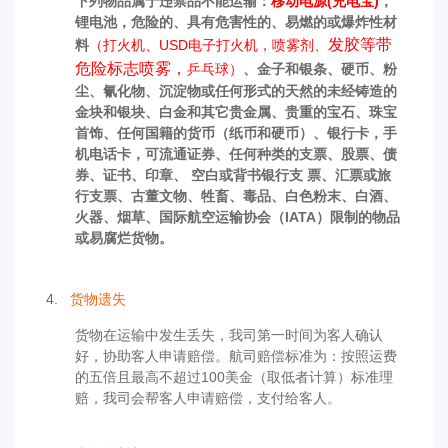
下列物品属于违禁品不能运输：
移动电源(充电宝)
，
锂电池，
危险的、具有危害性的、易燃的或爆炸性材
发胶等带
料
（打火机、USD电子打火机，喷雾剂、
危险标志喷雾，
乒乓球）
、金子和银条、硬币、粉
尘、氰化物、沉淀物或任何形式的天然的未经铸造的
金块和银块、白金和其它贵金属、贵重的宝石、珠宝
首饰、任何国籍的货币（纸币和硬币）、银行卡，手
机电话卡，可流通证券、任何种类的支票、股票、债
券、证书、印章、 空白或背书银行支 票、汇票或旅
行支票、古董文物、牲畜、毒品、白色粉末、白酒、
火器、烟草、国际航空运输协会（IATA）限制的物品
或易腐烂货物。
4.
货物遗失
货物在运输中发生丢失，我司第一时间为客人确认
好，协助客人申请赔偿
。航司赔偿标准为：按照运费
的五倍且最高不超过100美金（取低者计算）标准理
赔
，我司会帮客人申请赔偿，支付给客人。