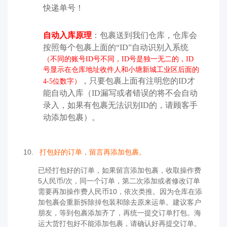
快递单号！
自动入库原理
：包裹送到我们仓库，仓库会
按照每个包裹上面的
“ID”自动识别入系统
（不同的账号ID号不同，ID号是独一无二的，
ID
号显示在仓库地址收件人和小塘新城工业区后面的
，只要包裹上面有注明您的
ID才
4-5
位数字）
能自动入库（ID漏写或者错误的将不会自动
录入，如果有包裹无法识别ID的，请顾客手
动添加包裹）。
10.
打包好的订单，留言再添加包裹。
已经打包好的订单，如果留言添加包裹，收取操作费
5人民币/次，同一个订单，第二次添加或者修改订单
需要再加操作费人民币10，
依次类推。
因为仓库在添
加包裹会重新拆除掉包装和除去原来运单。建议客户
朋友，等到包裹添加齐了，再统一提交订单打包。海
运大货打包好不能添加包裹，请确认好再提交订单。