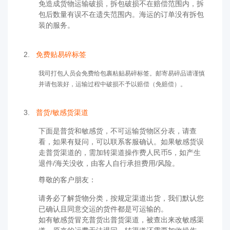
免造成货物运输破损，拆包破损不在赔偿范围内，拆
包后数量有误不在遗失范围内。海运的订单没有拆包
装的服务。
2.
免费贴易碎标签
我司打包人员会免费给包裹粘贴易碎标签。
邮寄易碎品请
谨慎
并
请包装好，运输过程中破损不予以赔偿（免赔偿）。
3.
普货/敏感货渠道
下面是普货和敏感货，不可运输货物区分表，请查
看，如果有疑问，可以联系客服确认。如果敏感货误
走普货渠道的，需加转渠道操作费人民币5，如产生
退件/海关没收，由客人自行承担费用/风险。
尊敬的客户朋友：
请务必了解货物分类，按规定渠道出货，我们默认您
已确认且同意交运的货件都是可运输的。
如有敏感货冒充普货出普货渠道，被查出来改敏感渠