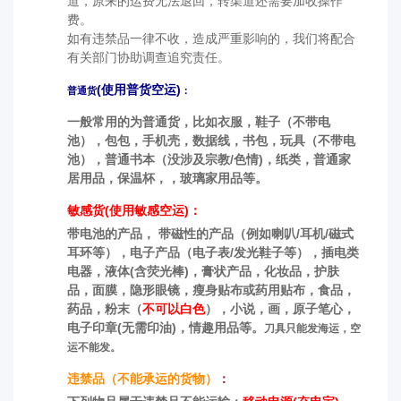
道，原来的运费无法退回，转渠道还需要加收操作
费。
如有违禁品一律不收，造成严重影响的，我们将配合
有关部门协助调查追究责任。
(使用普货空运)
普通货
：
一般常用的为普通货，比如衣服，鞋子（不带电
池），包包，手机壳，数据线，书包，玩具（不带电
池），普通书本（没涉及宗教/色情)，纸类，普通家
居用品，保温杯，，玻璃家用品等。
敏感货(使用敏感空运)：
带电池的产品， 带磁性的产品（例如喇叭/耳机/磁式
耳环等），电子产品（电子表/发光鞋子等），插电类
电器，液体(含荧光棒)，膏状产品，化妆品，护肤
品，面膜，隐形眼镜，瘦身贴布或药用贴布，食品，
药品，粉末（
不可以白色
），小说，画，原子笔心，
电子印章(无需印油)，情趣用品等。
刀具只能发海运，空
运不能发。
违禁品（不能承运的货物）
：