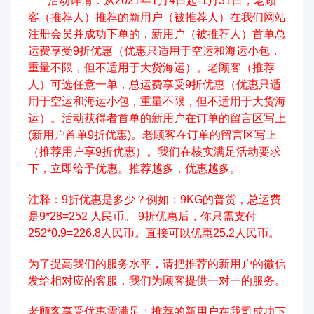
活动详情：从
202
1
年
1
月
4
日起
-1月31日
，老顾
客（推荐人）推荐的新用户（被推荐人）在我们网站
注册会员并成功下单的，新用户（被推荐人）首单总
运费享受
9
折优惠（
优惠只适用于空运和海运小包，
重量不限，但不适用于大货海运
）。老顾客（推荐
人）可选任意一单，总运费享受
9
折优惠（
优惠只适
用于空运和海运小包，重量不限，但不适用于大货海
运
）。活动获得者首单的新用户在订单的留言区写上
(新用户首单
9
折优惠
)。老顾客在订单的留言区写上
（推荐用户享
9
折优惠）。我们在核实满足活动要求
下，立即给予优惠。推荐越多，优惠越多
。
注释：
9
折优惠是多少？例如：
9KG的普货，总运费
是9*
28
=
252
人民币。
9
折优惠后，你只需支付
252
*
0.9
=
226.8
人民币。
直接可以优惠
25.2人民币。
为了提高我们的服务水平，请把推荐的新用户
的
微信
发给相对应的客服，我们为顾客提供一对一的服务。
老顾客享受优惠需满足：推荐的新用户在我司成功下