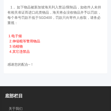
1， 如下物品被新加坡海关列入禁运/限制品，如收件人未持
有相关准证而进口此类物品，海关将会没收物品并予以罚款，
每个单号罚款不低于SGD400，罚款只向寄件人收取，请务必
重视：
1.电子烟
2.伸缩棍等警用物品
3.动植物
4.其它违禁品
感谢您的配合~！
底部栏目
关于我们